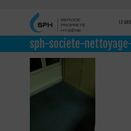
LE GR
sph-societe-nettoyage