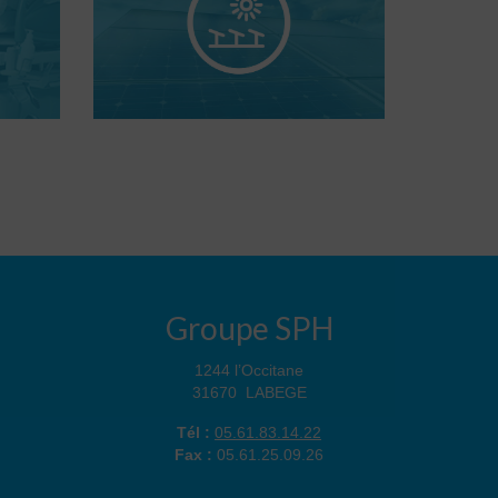
Groupe SPH
1244 l’Occitane
31670 LABEGE
Tél :
05.61.83.14.22
Fax :
05.61.25.09.26